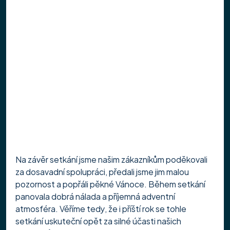
Na závěr setkání jsme našim zákazníkům poděkovali 
za dosavadní spolupráci, předali jsme jim malou 
pozornost a popřáli pěkné Vánoce. Během setkání 
panovala dobrá nálada a příjemná adventní 
atmosféra. Věříme tedy, že i příští rok se tohle 
setkání uskuteční opět za silné účasti našich 