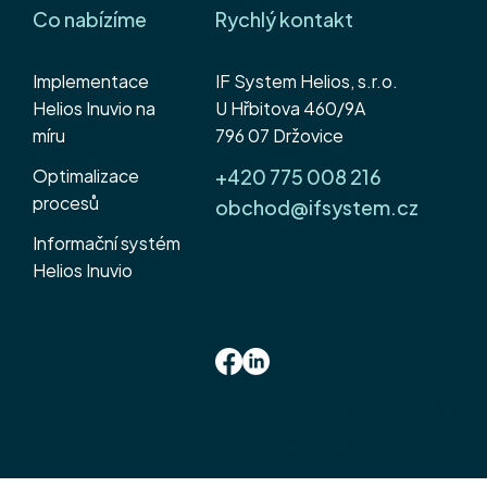
Co nabízíme
Rychlý kontakt
Implementace
IF System Helios, s.r.o.
Helios Inuvio na
U Hřbitova 460/9A
míru
796 07 Držovice
Optimalizace
+420 775 008 216
procesů
obchod@ifsystem.cz
Informační systém
Helios Inuvio
© 2026 IF System Helios, s.r.o.
Webdesign MIUZA