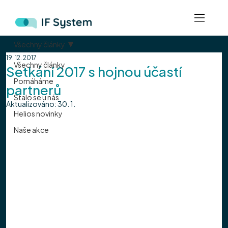
Všechny články
19. 12. 2017
Všechny články
Setkání 2017 s hojnou účastí
Pomáháme
partnerů
Stalo se u nás
Aktualizováno:
30. 1.
Helios novinky
Naše akce