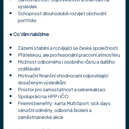
výsledek
Schopnost dlouhodobě rozvíjet obchodní 
portfolio
🔹Co Vám nabízíme
Zázemí stabilní a rozvíjející se české společnosti
Přátelskou, ale profesionální pracovní atmosféru
Možnost odborného i osobního růstu a dalšího 
vzdělávání
Motivační finanční ohodnocení odpovídající 
dosaženým výsledkům
Prostor pro samostatnost a seberealizaci
Spolupráci na HPP i IČO
Firemní benefity: karta MultiSport, sick days, 
vánoční odměny, odborná školení a 
zaměstnanecké akce