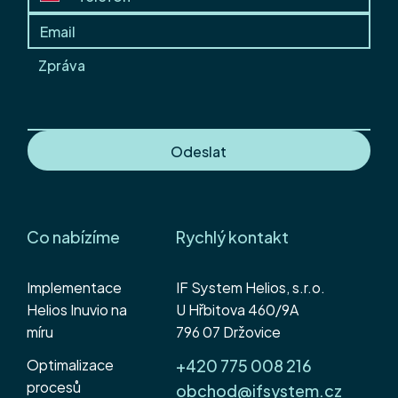
IF System v novém na setkání se
zákazníky
Odeslat
Co nabízíme
Rychlý kontakt
Implementace
IF System Helios, s.r.o.
Helios Inuvio na
U Hřbitova 460/9A
míru
796 07 Držovice
Optimalizace
+420 775 008 216
procesů
obchod@ifsystem.cz