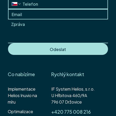
Přejeme úspěšný vstup do roku 2026
Odeslat
Co nabízíme
Rychlý kontakt
Implementace
IF System Helios, s.r.o.
Helios Inuvio na
U Hřbitova 460/9A
míru
796 07 Držovice
Optimalizace
+420 775 008 216