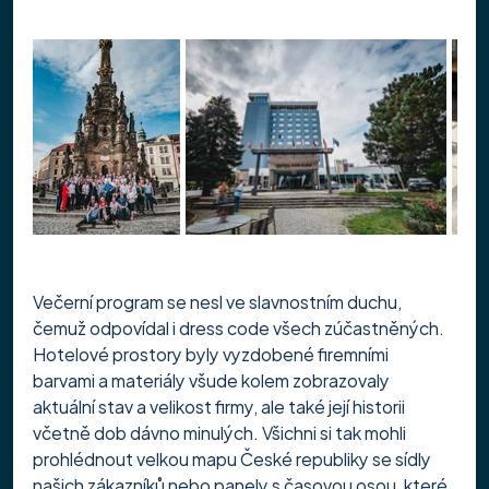
Večerní program se nesl ve slavnostním duchu, 
čemuž odpovídal i dress code všech zúčastněných. 
Hotelové prostory byly vyzdobené firemními 
barvami a materiály všude kolem zobrazovaly 
aktuální stav a velikost firmy, ale také její historii 
včetně dob dávno minulých. Všichni si tak mohli 
prohlédnout velkou mapu České republiky se sídly 
našich zákazníků nebo panely s časovou osou, které 