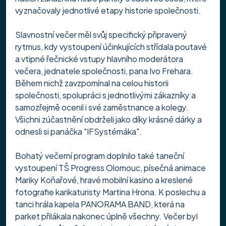
vyznačovaly jednotlivé etapy historie společnosti.
Slavnostní večer měl svůj specifický připravený 
rytmus, kdy vystoupení účinkujících střídala poutavé 
a vtipné řečnické vstupy hlavního moderátora 
večera, jednatele společnosti, pana Ivo Frehara. 
Během nichž zavzpomínal na celou historii 
společnosti, spolupráci s jednotlivými zákazníky a 
samozřejmě ocenil i své zaměstnance a kolegy. 
Všichni zúčastnění obdrželi jako díky krásné dárky a 
odnesli si panáčka "IFSystémáka".
Bohatý večerní program doplnilo také taneční 
vystoupení TŠ Progress Olomouc, písečná animace 
Mariky Koňařové, hravé mobilní kasino a kreslené 
fotografie karikaturisty Martina Hrona. K poslechu a 
tanci hrála kapela PANORAMA BAND, která na 
parket přilákala nakonec úplně všechny. Večer byl 