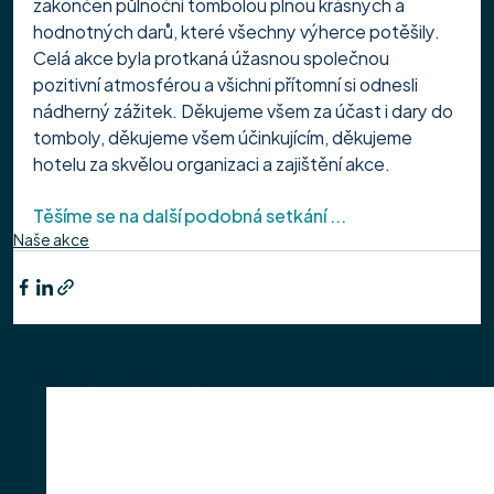
zakončen půlnoční tombolou plnou krásných a 
hodnotných darů, které všechny výherce potěšily.
Celá akce byla protkaná úžasnou společnou 
pozitivní atmosférou a všichni přítomní si odnesli 
nádherný zážitek. Děkujeme všem za účast i dary do 
tomboly, děkujeme všem účinkujícím, děkujeme 
hotelu za skvělou organizaci a zajištění akce.
Těšíme se na další podobná setkání ...
Naše akce
Nejnovější příspěvky
Zobrazit vše