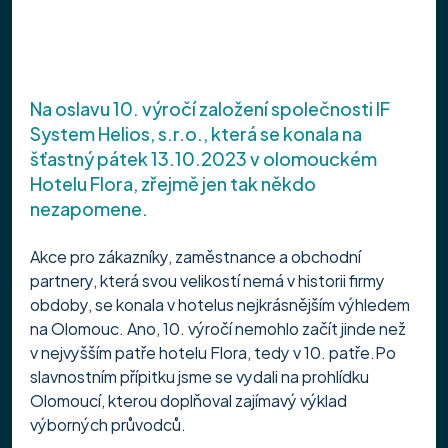
Na oslavu 10. výročí založení společnosti IF 
System Helios, s.r.o., která se konala na 
šťastný pátek 13.10.2023 v olomouckém 
Hotelu Flora, zřejmě jen tak někdo 
nezapomene.
Akce pro zákazníky, zaměstnance a obchodní 
partnery, která svou velikostí nemá v historii firmy 
obdoby, se konala v hotelus nejkrásnějším výhledem 
na Olomouc. Ano, 10. výročí nemohlo začít jinde než 
v nejvyšším patře hotelu Flora, tedy v 10. patře.Po 
slavnostním přípitku jsme se vydali na prohlídku 
Olomoucí, kterou doplňoval zajímavý výklad 
výborných průvodců.