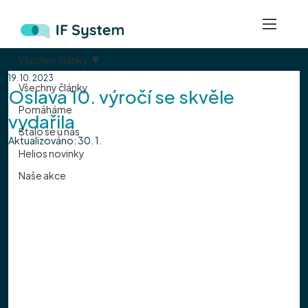
Všechny články
19. 10. 2023
Všechny články
Oslava 10. výročí se skvěle
Pomáháme
vydařila
Stalo se u nás
Aktualizováno:
30. 1.
Helios novinky
Naše akce