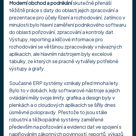
Moderní obchod a podnikání
 skutečně přenáší 
těžiště práce s daty do oblasti jejich zpracování a 
prezentace pro účely řízení a rozhodování, zatímco v 
minulosti bylo hlavní zaměření podnikového softwaru 
do oblasti pořizování, zpracování a kontroly dat. 
Výstupy, reporting a klíčové informace pro 
rozhodování se většinou zpracovávaly v návazných 
aplikacích, ale hlavním nástrojem byly excelové 
tabulky, ze kterých se pracně vytvářely potřebné 
výstupy a grafy.
Současné ERP systémy vznikaly před mnoha lety. 
Bylo to v dobách, kdy softwarové nástroje a jejich 
ovládání měly svoje limity, grafika a design byly v 
plenkách a o cloudových aplikacích se šířily dnes 
úsměvné polopravdy. Přestože to jsou stále 
robustní a těžkopádné systémy zaměřené 
především na pořizování a evidenci dat ve spojení s 
naplňováním zákonných povinností, reportů, výkazů, 