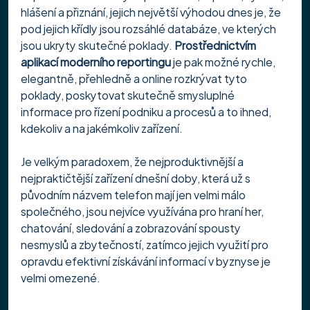
hlášení a přiznání, jejich největší výhodou dnes je, že 
pod jejich křídly jsou rozsáhlé databáze, ve kterých 
jsou ukryty skutečné poklady. 
Prostřednictvím 
aplikací moderního reportingu
 je pak možné rychle, 
elegantně, přehledně a online rozkrývat tyto 
poklady, poskytovat skutečně smysluplné 
informace pro řízení podniku a procesů a to ihned, 
kdekoliv a na jakémkoliv zařízení.
Je velkým paradoxem, že nejproduktivnější a 
nejpraktičtější zařízení dnešní doby, která už s 
původním názvem telefon mají jen velmi málo 
společného, jsou nejvíce využívána pro hraní her, 
chatování, sledování a zobrazování spousty 
nesmyslů a zbytečností, zatímco jejich využití pro 
opravdu efektivní získávání informací v byznyse je 
velmi omezené.