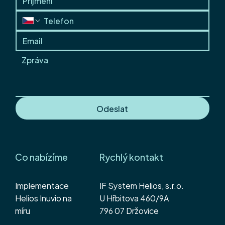
Připravte Váš Helios na nový rok 2026
Odeslat
Co nabízíme
Rychlý kontakt
Implementace
IF System Helios, s.r.o.
Helios Inuvio na
U Hřbitova 460/9A
míru
796 07 Držovice