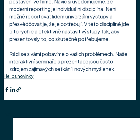
postavení ve firmě. Navíc si uvědomujeme, že 
moderní reporting je individuální disciplína. Není 
možné reportovat lidem univerzální výstupy a 
přesvědčovat je, že je potřebují. V této disciplíně jde 
o to rychle a efektivně nastavit výstupy tak, aby 
prezentovaly to, co skutečně potřebujeme.
Rádi se s vámi pobavíme o vašich problémech. Naše 
interaktivní semináře a prezentace jsou často 
zdrojem zajímavých setkání i nových myšlenek.
Helios novinky
Nejnovější příspěvky
Zobrazit vše