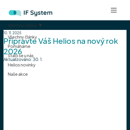
Všechny články
10. 11. 2025
Všechny články
Připravte Váš Helios na nový rok
Pomáháme
2026
Stalo se u nás
Aktualizováno:
30. 1.
Helios novinky
Naše akce