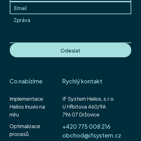
Nová verze Helios Inuvio -
3.0.2025.0918
Odeslat
Co nabízíme
Rychlý kontakt
Implementace
IF System Helios, s.r.o.
Helios Inuvio na
U Hřbitova 460/9A
míru
796 07 Držovice
Optimalizace
+420 775 008 216
procesů
obchod@ifsystem.cz