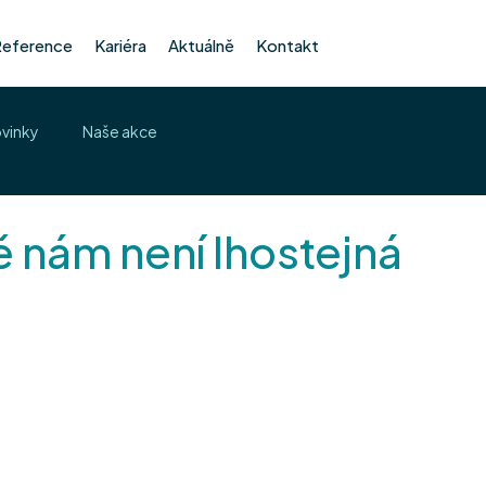
Reference
Kariéra
Aktuálně
Kontakt
ovinky
Naše akce
ě nám není lhostejná