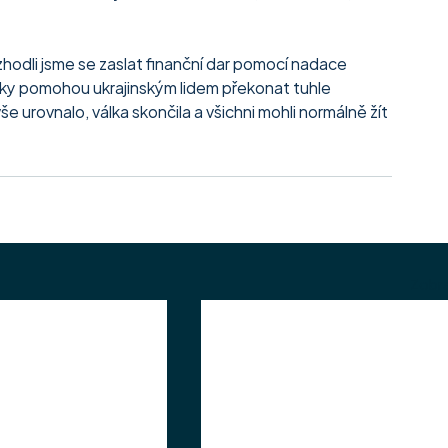
zhodli jsme se zaslat finanční dar pomocí nadace 
edky pomohou ukrajinským lidem překonat tuhle 
e urovnalo, válka skončila a všichni mohli normálně žít 
Zobra