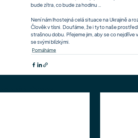
bude zítra, co bude za hodinu …
Není nám lhostejná celá situace na Ukrajině a ro
Člověk v tísni. Doufáme, že i tyto naše prostř
strašnou dobu. Přejeme jim, aby se co nejdříve vš
se svými blízkými.
Pomáháme
Nejnovější příspěvky