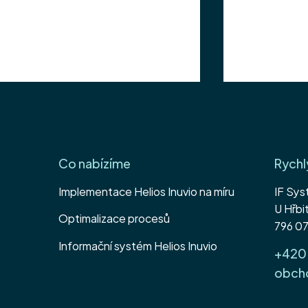
Co nabízíme
Rychl
Implementace Helios Inuvio na míru
IF Sys
Přijďte za námi na punč
Přijďte za 
U Hřb
Optimalizace procesů
796 07
Informační systém Helios Inuvio
+420 
obch