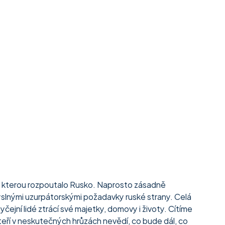
ě, kterou rozpoutalo Rusko. Naprosto zásadně 
lnými uzurpátorskými požadavky ruské strany. Celá 
čejní lidé ztrácí své majetky, domovy i životy. Cítíme 
 kteří v neskutečných hrůzách nevědí, co bude dál, co 