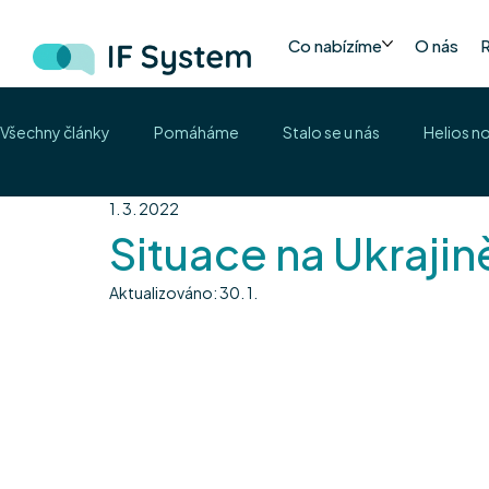
Co nabízíme
O nás
Všechny články
Pomáháme
Stalo se u nás
Helios n
1. 3. 2022
Situace na Ukrajin
Aktualizováno:
30. 1.