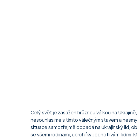
Celý svět je zasažen hrůznou válkou na Ukrajin
nesouhlasíme s tímto válečným stavem a nesmys
situace samozřejmě dopadá na ukrajinský lid, oby
se všemi rodinami, uprchlíky, jednotlivými lidmi,