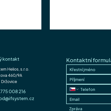
ý kontakt
Kontaktní formul
tem Helios, s.r.o.
námi na punč
itova 460/9A
IF System Vás zve na punč
 Držovice
775 008 216
od@ifsystem.cz