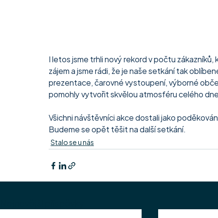
I letos jsme trhli nový rekord v počtu zákazníků, k
zájem a jsme rádi, že je naše setkání tak oblíbe
prezentace, čarovné vystoupení, výborné obče
pomohly vytvořit skvělou atmosféru celého dne
Všichni návštěvníci akce dostali jako poděkování m
Budeme se opět těšit na další setkání.
Stalo se u nás
Nejnovější příspěvky