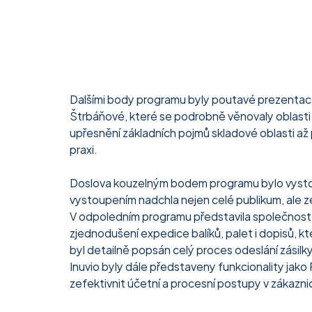
Dalšími body programu byly poutavé prezentace
Štrbáňové, které se podrobně věnovaly oblasti 
upřesnění základních pojmů skladové oblasti až 
praxi.
Doslova kouzelným bodem programu bylo vystou
vystoupením nadchla nejen celé publikum, ale zej
V odpoledním programu představila společnost B
zjednodušení expedice balíků, palet i dopisů, 
byl detailně popsán celý proces odeslání zásilky 
Inuvio byly dále představeny funkcionality jako 
zefektivnit účetní a procesní postupy v zákazni