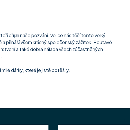
teří přijali naše pozvání. Velice nás těší tento velký 
né a přináší všem krásný společenský zážitek. Poutavé 
rstvení a také dobrá nálada všech zúčastněných 
.
ilé dárky, které je jistě potěšily.
Zobra