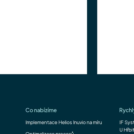
Co nabízíme
Rychl
Přejeme všem
Implementace Helios Inuvio na míru
IF Sys
U Hřb
Optimalizace procesů