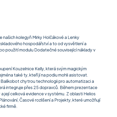
 našich kolegyň Mirky Holčákové a Lenky 
skladového hospodářství a to od vysvětlení a 
po použití modulu Dodatečné související náklady v 
pení Kouzelnice Kelly, která svým magickým 
ména také ty, kteří jí na podiu mohli asistovat.
alíkobot chytrou technologii pro automatizaci a 
která integruje přes 25 dopravců. Během prezentace 
a její celková evidence v systému. Z oblasti Helios 
Plánování, Časové rozlišení a Projekty, které umožňují 
cké firmě.