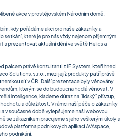
oblíbené akce v prostějovském Národním domě.
obím, kdy pořádáme akci pro naše zákazníky a 
o setkání, které je pro nás vždy nejenom příjemným 
it a prezentovat aktuální dění ve světě Helios a 
od palcem právě konzultanti z IF System, kteří hned 
co Solutions, s.r.o., mezi jejíž produkty patří právě 
rtnerskou síť v ČR. Další prezentace byly věnovány 
trendům, kterým se do budoucna hodlá věnovat. V 
ělá inteligence, klademe důraz na "lidský" přístup, 
 hodnotu a důležitost. V rámci naší péče o zákazníky 
u a v současné době vylepšujeme naši webovou 
ně se zákazníkem pracujeme s jeho veškerými úkoly a 
udová platforma podnikových aplikací AVAspace, 
šeho podnikání.