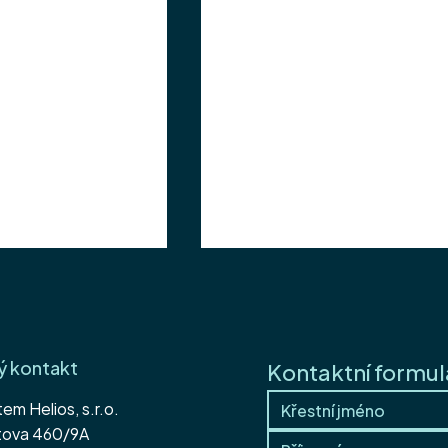
ý kontakt
Kontaktní formul
tem Helios, s.r.o.
Letní soutěž s IF System
itova 460/9A