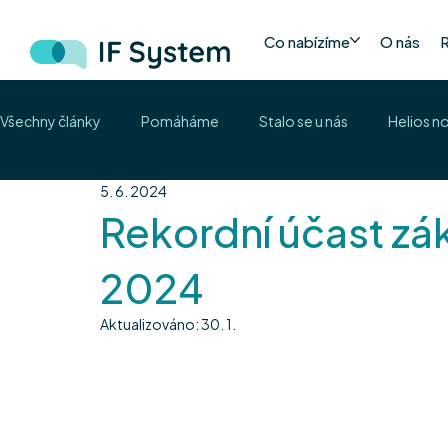
Co nabízíme
O nás
Všechny články
Pomáháme
Stalo se u nás
Helios n
5. 6. 2024
Rekordní účast zá
2024
Aktualizováno:
30. 1.