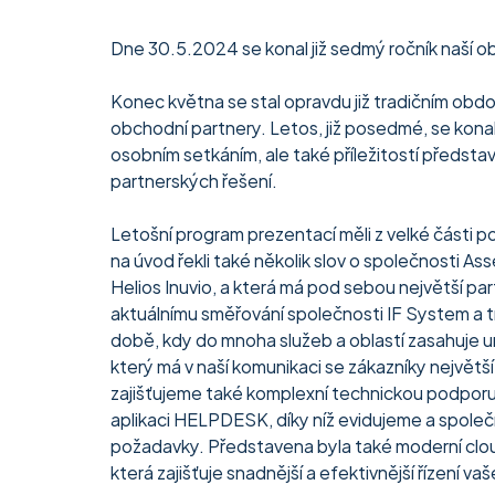
Dne 30.5.2024 se konal již sedmý ročník naší 
Konec května se stal opravdu již tradičním obd
obchodní partnery. Letos, již posedmé, se konal
osobním setkáním, ale také příležitostí představ
partnerských řešení.
Letošní program prezentací měli z velké části p
na úvod řekli také několik slov o společnosti Asse
Helios Inuvio, a která má pod sebou největší pa
aktuálnímu směřování společnosti IF System a 
době, kdy do mnoha služeb a oblastí zasahuje um
který má v naší komunikaci se zákazníky největší
zajišťujeme také komplexní technickou podpor
aplikaci HELPDESK, díky níž evidujeme a společ
požadavky. Představena byla také moderní clo
která zajišťuje snadnější a efektivnější řízení va